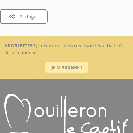
Partager
NEWSLETTER !
Je reste informé en recevant les actualités
de la commune.
JE M'ABONNE !