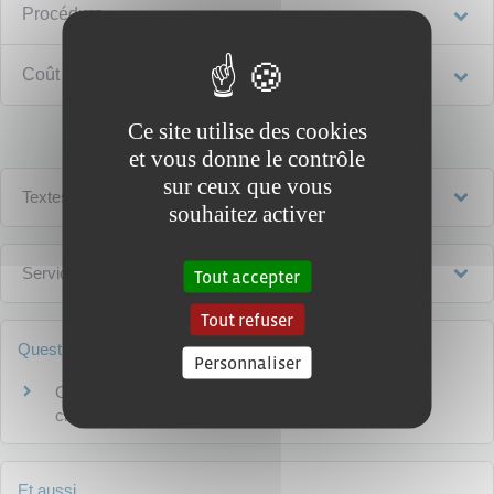
Procédure
Coût
Ce site utilise des cookies
et vous donne le contrôle
sur ceux que vous
Textes de référence
souhaitez activer
Services en ligne et formulaires
Tout accepter
Tout refuser
Questions ? Réponses !
Personnaliser
Comment calcule-t-on un délai dans une procédure
civile ?
Et aussi