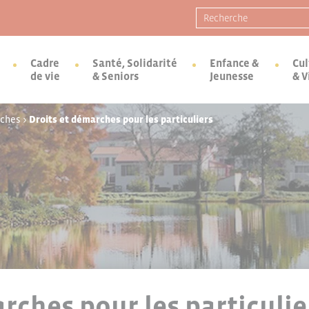
Recherche pour :
Cadre
Santé, Solidarité
Enfance &
Cul
de vie
& Seniors
Jeunesse
& V
rches
>
Droits et démarches pour les particuliers
rches pour les particulie