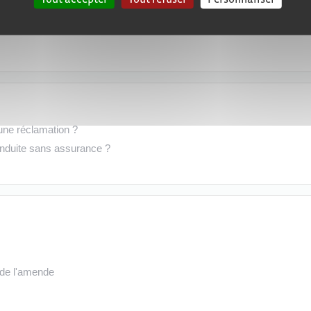
une réclamation ?
onduite sans assurance ?
 de l'amende