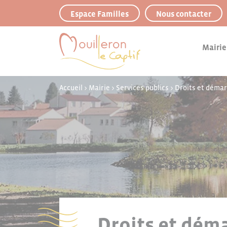
Panneau de gestion des cookies
Espace Familles
Nous contacter
Mairie
Accueil
>
Mairie
>
Services publics
>
Droits et déma
Droits et déma