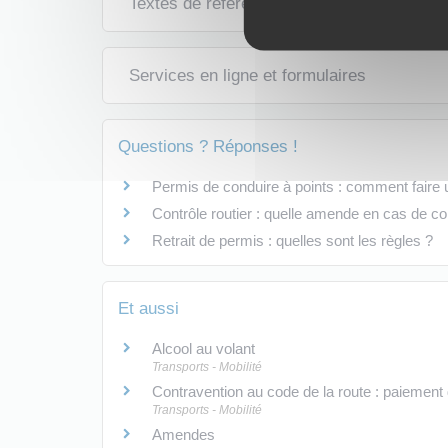
Textes de référence
Services en ligne et formulaires
Questions ? Réponses !
Permis de conduire à points : comment faire 
Contrôle routier : quelle amende en cas de c
Retrait de permis : quelles sont les règles ?
Et aussi
Alcool au volant
Transports - Mobilité
Contravention au code de la route : paiement
Transports - Mobilité
Amendes