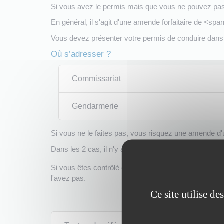
Si vous avez le permis mais que vous ne pouvez pas
En général, il s'agit d'une amende forfaitaire de <sp
Vous devez présenter votre permis de conduire dan
Où s’adresser ?
Commissariat
Gendarmerie
Si vous ne le faites pas, vous risquez une amende
Dans les 2 cas, il n'y a pas de retrait de points.
Si vous êtes contrôlé et que vous ne pouvez pas prés
l'avez pas.
Ce site utilise d