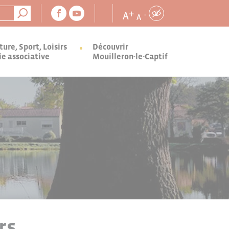
+
A
-
A
ture, Sport, Loisirs
Découvrir
ie associative
Mouilleron-le-Captif
rs