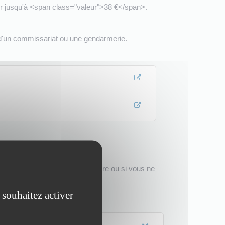
r jusqu'à <span class="valeur">38 €</span>.
d'un commissariat ou une gendarmerie.
i vous avez le permis de conduire ou si vous ne
 souhaitez activer