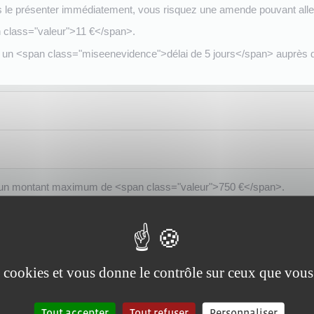
 le présenter immédiatement, vous risquez une amende pouvant alle
an class="valeur">11 €</span>.
s un <span class="miseenevidence">délai de 5 jours</span> auprès 
 d'un montant maximum de <span class="valeur">750 €</span>.
enter votre permis de conduire, les conséquences sont différentes s
es cookies et vous donne le contrôle sur ceux que vous
Tout accepter
Tout refuser
Personnaliser