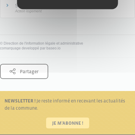
Site Visale.fr
Action logement
©
Direction de l'information légale et administrative
comarquage developpé par
baseo.io
Partager
NEWSLETTER !
Je reste informé en recevant les actualités
de la commune.
JE M'ABONNE !