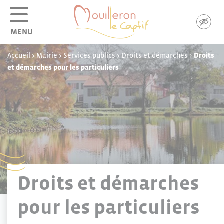
Panneau de gestion des cookies
MENU
Accueil
>
Mairie
>
Services publics
>
Droits et démarches
>
Droits
et démarches pour les particuliers
Droits et démarches
pour les particuliers