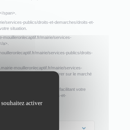
p</span>.
rie/services-publics/droits-et-demarches/droits-et-
tre situation.
-mouilleronlecaptif.fr/mairie/services-
</a>.
illeronlecaptif.fr/mairie/services-publics/droits-
airie-mouilleronlecaptif.fr/mairie/services-
ssionnelle</a> pour vous réinsérer sur le marché
nel</span> (par exemple, en facilitant votre
r/mairie/services-publics/droits-et-
 souhaitez activer