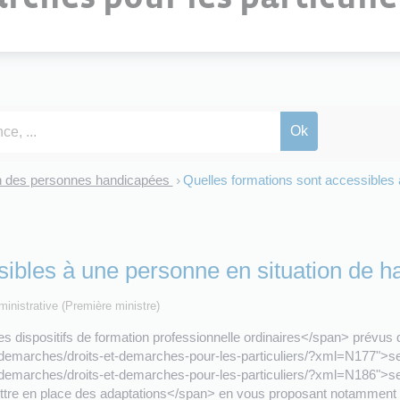
n des personnes handicapées
Quelles formations sont accessibles 
>
sibles à une personne en situation de h
dministrative (Première ministre)
dispositifs de formation professionnelle ordinaires</span> prévus d
-et-demarches/droits-et-demarches-pour-les-particuliers/?xml=N177">se
-et-demarches/droits-et-demarches-pour-les-particuliers/?xml=N186">
tre en place des adaptations</span> en vous proposant notamment un