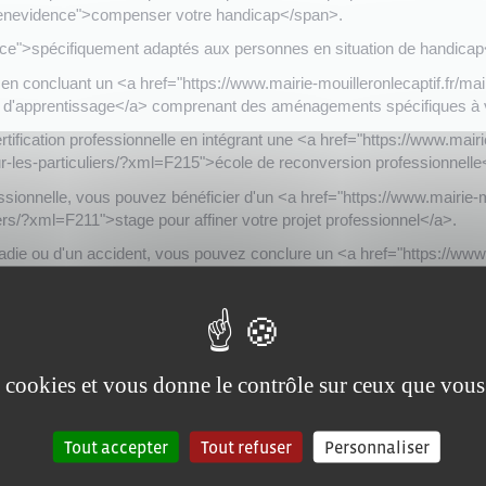
eenevidence">compenser votre handicap</span>.
nce">spécifiquement adaptés aux personnes en situation de handica
 en concluant un <a href="https://www.mairie-mouilleronlecaptif.fr/mai
 d'apprentissage</a> comprenant des aménagements spécifiques à vo
fication professionnelle en intégrant une <a href="https://www.mairie
r-les-particuliers/?xml=F215">école de reconversion professionnelle
sionnelle, vous pouvez bénéficier d'un <a href="https://www.mairie-mou
rs/?xml=F211">stage pour affiner votre projet professionnel</a>.
adie ou d'un accident, vous pouvez conclure un <a href="https://www.m
-les-particuliers/?xml=F212">contrat ou stage de réadaptation profe
nevidence">accompagnement pour sécuriser votre parcours profession
ouvez bénéficier d'un <a href="https://www.mairie-mouilleronlecaptif.f
s/?xml=F34063">référent unique</a>.
es cookies et vous donne le contrôle sur ceux que vous
Tout accepter
Tout refuser
Personnaliser