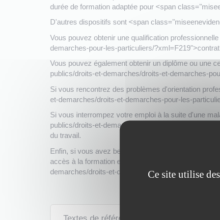
durée de formation adaptée pour <span class="mis
D'autres dispositifs sont <span class="miseenevide
Vous pouvez obtenir une qualification professionnelle
demarches-pour-les-particuliers/?xml=F219">contrat
Vous pouvez également obtenir un diplôme ou une certi
publics/droits-et-demarches/droits-et-demarches-pou
Si vous rencontrez des problèmes d'orientation profes
et-demarches/droits-et-demarches-pour-les-particulie
Si vous interrompez votre emploi à la suite d'une mal
publics/droits-et-demarches/droits-et-demarches-pour
du travail.
Enfin, si vous avez besoin d'un <span class="misee
accès à la formation et bilan de compétences), vous p
demarches/droits-et-demarches-pour-les-particulier
Ce site utilise d
Textes de référence