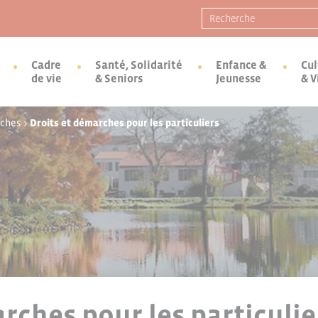
Recherche pour :
Cadre
Santé, Solidarité
Enfance &
Cul
de vie
& Seniors
Jeunesse
& V
rches
>
Droits et démarches pour les particuliers
rches pour les particulie