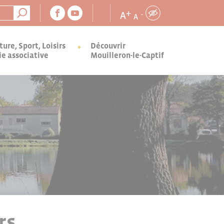
+
A
-
A
ture, Sport, Loisirs
Découvrir
ie associative
Mouilleron-le-Captif
rs