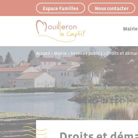
Panneau de gestion des cookies
Espace Familles
Nous contacter
Mairie
Accueil
>
Mairie
>
Services publics
>
Droits et déma
Droits et déma