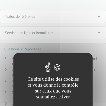
Textes de référence
Services en ligne et formulaires
Questions ? Réponses !
Véhicule en leasing : comment signaler un changement
sur la carte grise ?
Quels recours si une demande de carte grise n'aboutit
pas ?
Ce site utilise des cookies
Carte grise : comment justifier de son domicile en
et vous donne le contrôle
France ?
sur ceux que vous
Carte grise : avec quels documents prouver son
souhaitez activer
identité ?
Quel est le délai pour recevoir une carte grise ou une