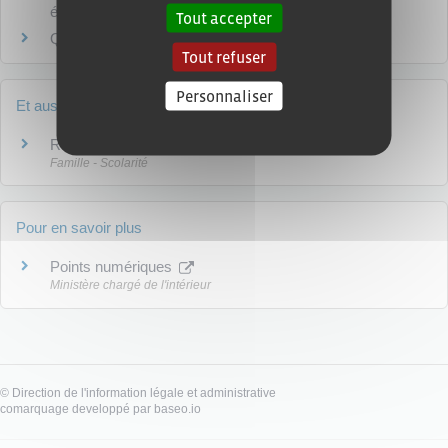
étiquette d'adresse ?
Tout accepter
Que faire si la carte grise comporte une erreur ?
Tout refuser
Personnaliser
Et aussi
Règlement d'une succession
Famille - Scolarité
Pour en savoir plus
Points numériques
Ministère chargé de l'intérieur
©
Direction de l'information légale et administrative
comarquage developpé par
baseo.io