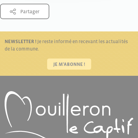
Partager
NEWSLETTER !
Je reste informé en recevant les actualités
de la commune.
JE M'ABONNE !