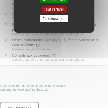
européenne
Union européenne
Tout refuser
Carte de l'Espace Schengen
Personnaliser
Toute l'Europe
Pays qui acceptent ou refusent une carte d'identité de
plus de 10 ans
Ministère chargé de l'Europe et des affaires étrangères
Fiches d'information (par pays) - Durée de validité de la
carte d'identité
Ministère chargé de l'intérieur
Conseils aux voyageurs
Ministère chargé de l'Europe et des affaires étrangères
©
Direction de l'information légale et administrative
comarquage developpé par
baseo.io