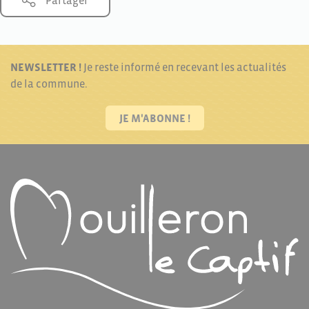
Partager
NEWSLETTER !
Je reste informé en recevant les actualités
de la commune.
JE M'ABONNE !