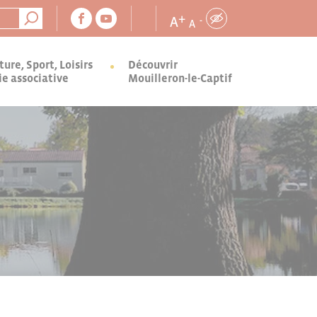
+
A
-
A
ture, Sport, Loisirs
Découvrir
ie associative
Mouilleron-le-Captif