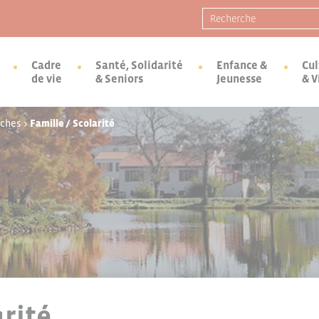
Recherche pour :
Cadre
Santé, Solidarité
Enfance &
Cul
de vie
& Seniors
Jeunesse
& V
rches
>
Famille / Scolarité
arité