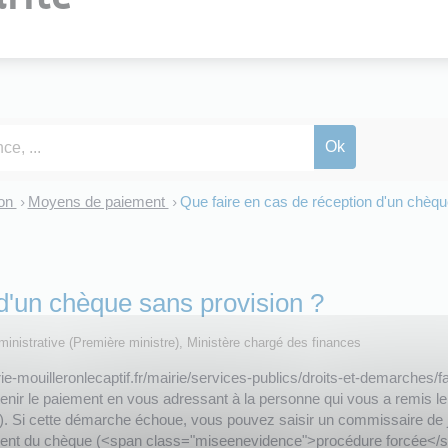
ion
Moyens de paiement
Que faire en cas de réception d'un chèq
>
>
 d'un chèque sans provision ?
administrative (Première ministre), Ministère chargé des finances
e-mouilleronlecaptif.fr/mairie/services-publics/droits-et-demarches
enir le paiement en vous adressant à la personne qui vous a remis 
Si cette démarche échoue, vous pouvez saisir un commissaire de jus
glement du chèque (<span class="miseenevidence">procédure forcée</