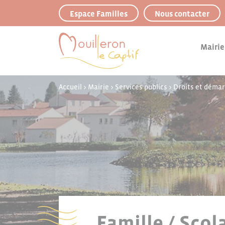
Panneau de gestion des cookies
Espace Familles
Nous contacter
Mairie
Accueil
>
Mairie
>
Services publics
>
Droits et déma
Famille / Scol