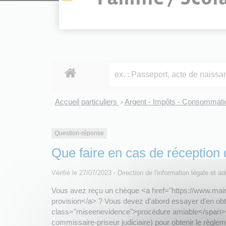
Accueil particuliers
Argent - Impôts - Consommat
>
Question-réponse
Que faire en cas de réception
Vérifié le 27/07/2023 - Direction de l'information légale et 
Vous avez reçu un chèque <a href="https://www.mairi
provision</a> ? Vous devez d'abord essayer d'en obt
class="miseenevidence">procédure amiable</span>). 
commissaire-priseur judiciaire) pour obtenir le rè