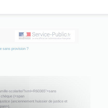
ue sans provision ?
/famille-scolarite/?xml=R60365">sans
le chèque (<span
tice (anciennement huissier de justice et
span>).