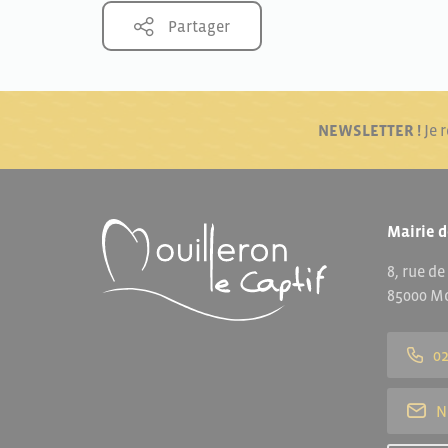
Partager
NEWSLETTER !
Je 
Mairie d
8, rue de
85000 Mo
02
N