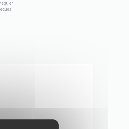
héquier
chèques