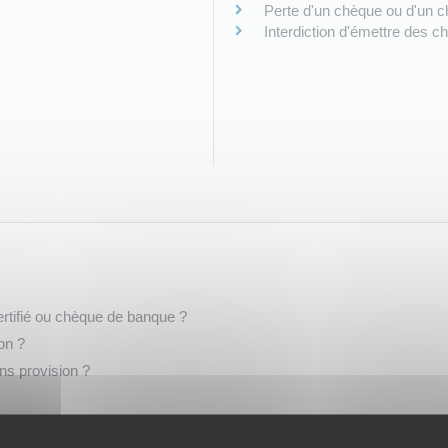
Perte d'un chèque ou d'un c
Interdiction d'émettre des 
certifié ou chèque de banque ?
on ?
ns provision ?
élèvement bancaire ?