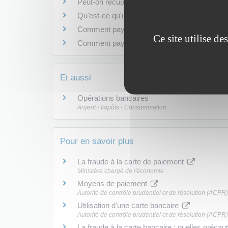
Peut-on récupérer une carte bancaire avalée pa
Qu'est-ce qu'une carte de retrait ?
Comment payer ses factures en ligne ?
Ce site utilise d
Comment payer ses factures par téléphone ?
Et aussi
Opérations bancaires
Argent - Impôts - Consommation
Pour en savoir plus
La fraude à la carte de paiement
Ministère chargé de l'économie
Moyens de paiement
Autorité de contrôle prudentiel et de résolution (ACPR)
Utilisation d'une carte bancaire
Autorité de contrôle prudentiel et de résolution (ACPR)
La fraude à la carte bancaire : quelles préca