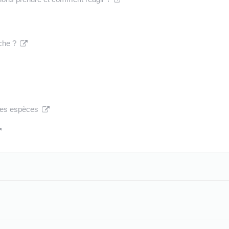
che ?
 des espèces