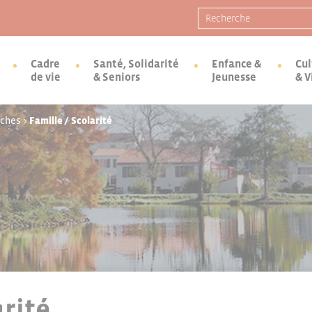
Recherche pour :
Cadre
Santé, Solidarité
Enfance &
Cul
de vie
& Seniors
Jeunesse
& V
rches
>
Famille / Scolarité
arité