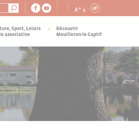
+
A
-
A
ture, Sport, Loisirs
Découvrir
ie associative
Mouilleron-le-Captif