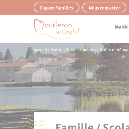
Panneau de gestion des cookies
Espace Familles
Nous contacter
Mairie
Accueil
>
Mairie
>
Services publics
>
Droits et déma
Famille / Scol