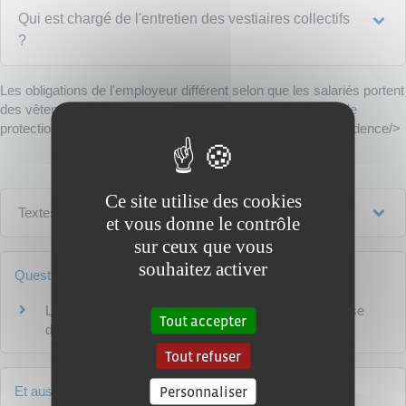
Qui est chargé de l'entretien des vestiaires collectifs
?
Les obligations de l'employeur différent selon que les salariés portent
des vêtements de travail spécifiques ou des équipements de
protection individuelle (EPI) ou n'en portent pas.<MiseEnEvidence/>
Ce site utilise des cookies
Textes de référence
et vous donne le contrôle
sur ceux que vous
souhaitez activer
Questions ? Réponses !
L'employeur doit-il aménager un espace pour la pause
Tout accepter
déjeuner des salariés ?
Tout refuser
Personnaliser
Et aussi