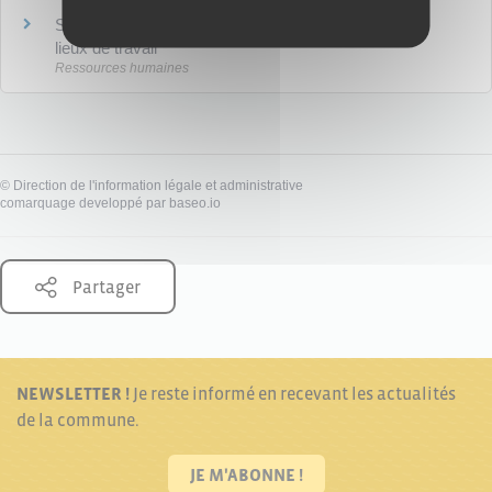
Santé et sécurité : conception et aménagement des
lieux de travail
Ressources humaines
©
Direction de l'information légale et administrative
comarquage developpé par
baseo.io
Partager
NEWSLETTER !
Je reste informé en recevant les actualités
de la commune.
JE M'ABONNE !