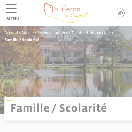
Panneau de gestion des cookies
MENU
Accueil
>
Mairie
>
Services publics
>
Droits et démarches
>
Famille / Scolarité
Famille / Scolarité