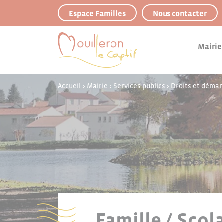
Panneau de gestion des cookies
Espace Familles
Nous contacter
Mairie
Accueil
>
Mairie
>
Services publics
>
Droits et déma
Famille / Scol