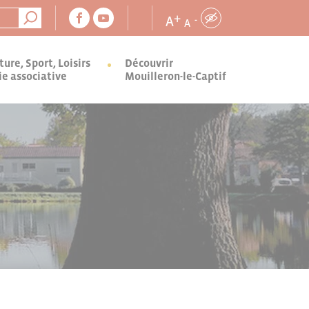
+
A
-
A
ture, Sport, Loisirs
Découvrir
ie associative
Mouilleron-le-Captif