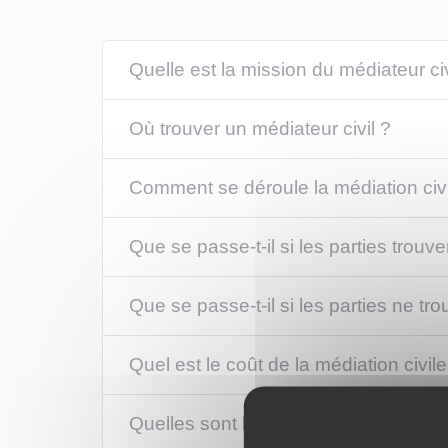
Quelle est la mission du médiateur civ
Où trouver un médiateur civil ?
Comment se déroule la médiation civi
Que se passe-t-il si les parties trouv
Que se passe-t-il si les parties ne tr
Quel est le coût de la médiation civile
Quelles sont les conditions pour être 