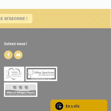
JE M'ABONNE !
Suivez-nous !
En 1 clic