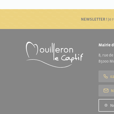
NEWSLETTER !
Je 
Mairie d
8, rue de
85000 Mo
02
N
N