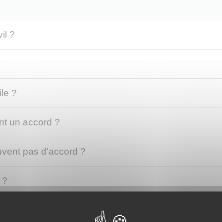
il ?
le ?
ent un accord ?
ouvent pas d'accord ?
 ?
médiateur civil ?