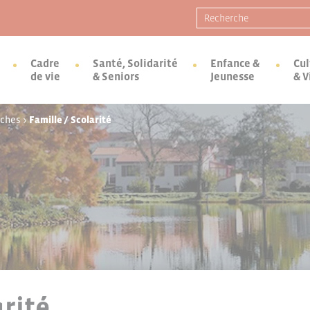
Recherche pour :
Cadre
Santé, Solidarité
Enfance &
Cul
de vie
& Seniors
Jeunesse
& V
rches
>
Famille / Scolarité
arité