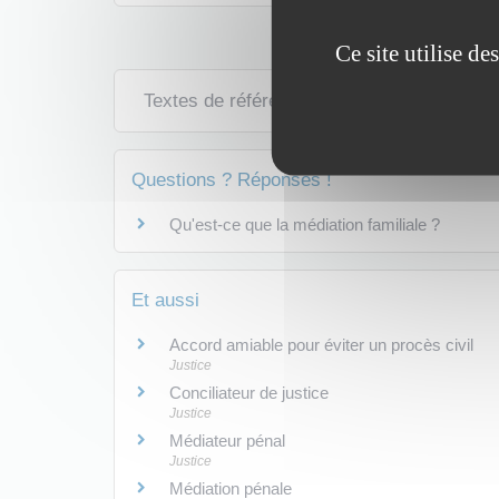
Ce site utilise d
Textes de référence
Questions ? Réponses !
Qu'est-ce que la médiation familiale ?
Et aussi
Accord amiable pour éviter un procès civil
Justice
Conciliateur de justice
Justice
Médiateur pénal
Justice
Médiation pénale