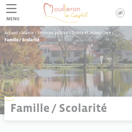
Panneau de gestion des cookies
MENU
Accueil
>
Mairie
>
Services publics
>
Droits et démarches
>
Famille / Scolarité
Famille / Scolarité