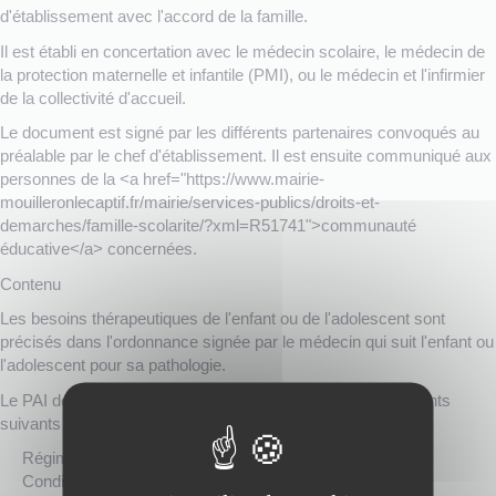
d'établissement avec l'accord de la famille.
Il est établi en concertation avec le médecin scolaire, le médecin de
la protection maternelle et infantile (PMI), ou le médecin et l'infirmier
de la collectivité d'accueil.
Le document est signé par les différents partenaires convoqués au
préalable par le chef d'établissement. Il est ensuite communiqué aux
personnes de la <a href="https://www.mairie-
mouilleronlecaptif.fr/mairie/services-publics/droits-et-
demarches/famille-scolarite/?xml=R51741">communauté
éducative</a> concernées.
Contenu
Les besoins thérapeutiques de l'enfant ou de l'adolescent sont
précisés dans l'ordonnance signée par le médecin qui suit l'enfant ou
l'adolescent pour sa pathologie.
Le PAI doit notamment contenir des informations sur les points
suivants :
Régimes alimentaires à appliquer
Conditions des prises de repas