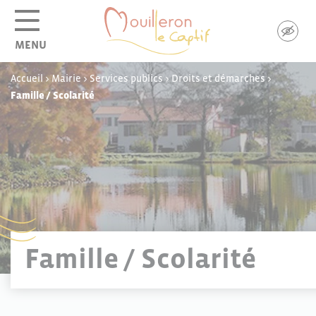
Panneau de gestion des cookies
MENU
Accueil
>
Mairie
>
Services publics
>
Droits et démarches
>
Famille / Scolarité
Famille / Scolarité