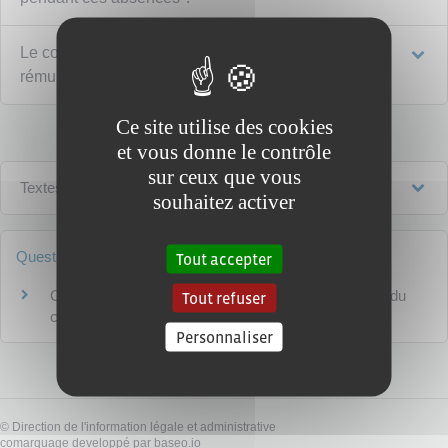
Le conseiller prud'hommes touche-t-il une
rémunération pendant ces absences ?
Ce site utilise des cookies
et vous donne le contrôle
sur ceux que vous
Textes de référence
souhaitez activer
Questions ? Réponses !
Tout accepter
Comment est rémunéré un conseiller prud'hommes du
Tout refuser
collège salarial ?
Personnaliser
©
Direction de l'information légale et administrative
comarquage developpé par
baseo.io