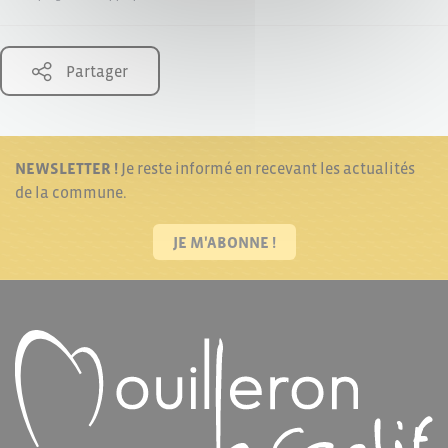
Partager
NEWSLETTER !
Je reste informé en recevant les actualités
de la commune.
JE M'ABONNE !