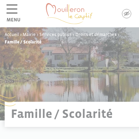
Panneau de gestion des cookies
MENU
Accueil
>
Mairie
>
Services publics
>
Droits et démarches
>
Famille / Scolarité
Famille / Scolarité