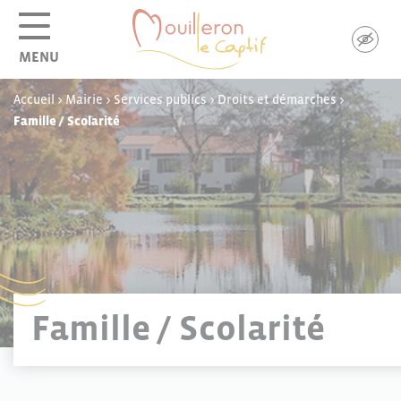
Panneau de gestion des cookies
MENU
Accueil
>
Mairie
>
Services publics
>
Droits et démarches
>
Famille / Scolarité
Famille / Scolarité