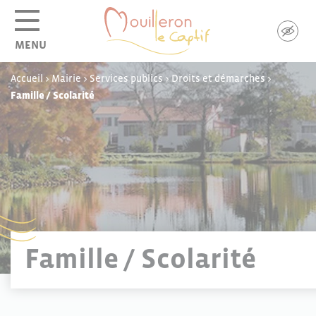
Panneau de gestion des cookies
MENU
Accueil
>
Mairie
>
Services publics
>
Droits et démarches
>
Famille / Scolarité
Famille / Scolarité