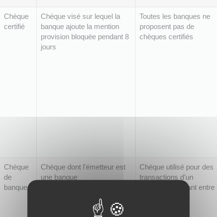
Chèque
Chèque visé sur lequel la
Toutes les banques ne
certifié
banque ajoute la mention
proposent pas de
provision bloquée pendant 8
chèques certifiés
jours
Chèque
Chèque dont l'émetteur est
Chèque utilisé pour des
de
une banque
transactions d'un
banque
montant important entre
particuliers