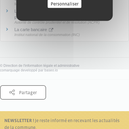
Personnaliser
Ministère chargé de l'économie
La fraude à la carte bancaire : quelles précautions
prendre et comment réagir ?
Autorité de contrôle prudentiel et de résolution (ACPR)
La carte bancaire
Institut national de la consommation (INC)
©
Direction de l'information légale et administrative
comarquage developpé par
baseo.io
Partager
NEWSLETTER !
Je reste informé en recevant les actualités
de la commune.