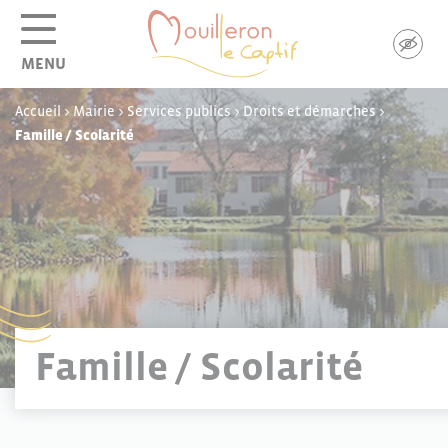
Panneau de gestion des cookies
MENU
Accueil
>
Mairie
>
Services publics
>
Droits et démarches
>
Famille / Scolarité
Famille / Scolarité