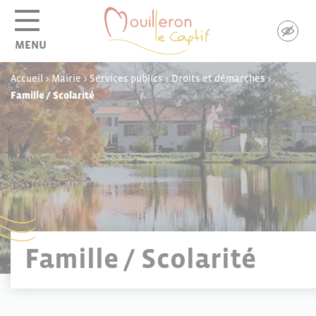
Panneau de gestion des cookies
MENU
Accueil
>
Mairie
>
Services publics
>
Droits et démarches
>
Famille / Scolarité
Famille / Scolarité