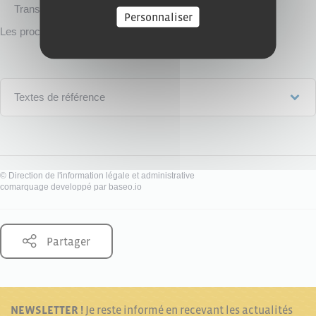
Transaction
Personnaliser
Les procédures diffèrent en fonction du choix des parties.
Textes de référence
©
Direction de l'information légale et administrative
comarquage developpé par
baseo.io
Partager
NEWSLETTER !
Je reste informé en recevant les actualités