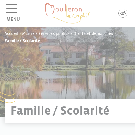
Panneau de gestion des cookies
MENU
Accueil
>
Mairie
>
Services publics
>
Droits et démarches
>
Famille / Scolarité
Famille / Scolarité