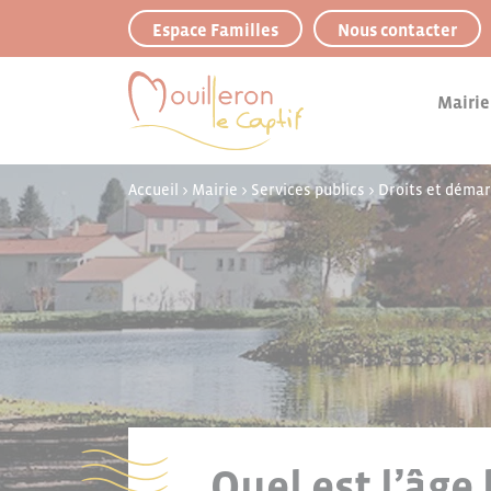
Panneau de gestion des cookies
Espace Familles
Nous contacter
Mairie
Accueil
>
Mairie
>
Services publics
>
Droits et déma
Quel est l’âge 