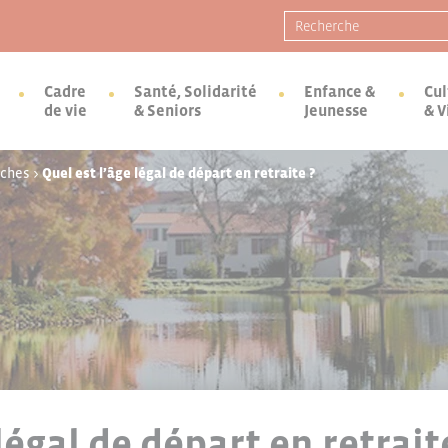
Recherche pour :
Cadre
Santé, Solidarité
Enfance &
Cul
de vie
& Seniors
Jeunesse
& V
rches
>
Quel est l’âge légal de départ en retraite ?
légal de départ en retrait