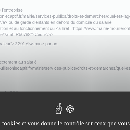
 l'entreprise
nlecaptif.fr/mairie/services-publics/droits-et-demarches/quel-est-lage
/a> ou de garde d'enfants en dehors du domicile du salarié
tion et au fonctionnement du <a href="https://www.mairie-mouilleronlec
raite/?xml=R56788">Cesu</a>
valeur">2 301 €</span> par an.
rectement au salarié
lleronlecaptif.fr/mairie/services-publics/droits-et-demarches/quel-est
 ou du CSE.
">n'a aucune obligation</span> de verser cette aide. Cette aide est
es cookies et vous donne le contrôle sur ceux que vous