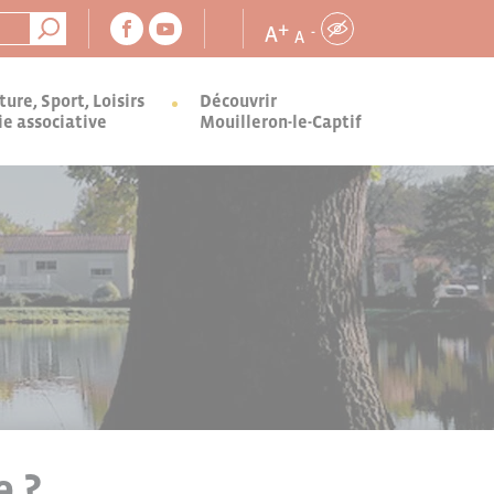
+
A
-
A
ture, Sport, Loisirs
Découvrir
ie associative
Mouilleron-le-Captif
e ?