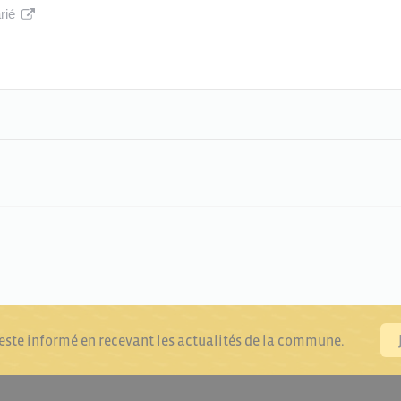
arié
reste informé en recevant les actualités de la commune.