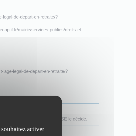
-legal-de-depart-en-retraite/?
aptif.fr/mairie/services-publics/droits-et-
-lage-legal-de-depart-en-retraite/?
 versée si l'employeur ou le CSE le décide.
 souhaitez activer