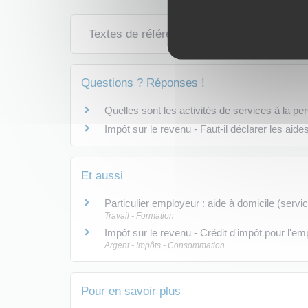
Textes de référence
Questions ? Réponses !
Quelles sont les activités de services à la p
Impôt sur le revenu - Faut-il déclarer les aid
Et aussi
Particulier employeur : aide à domicile (servi
Travail - Formation
Impôt sur le revenu - Crédit d'impôt pour l'emp
Argent - Impôts - Consommation
Pour en savoir plus