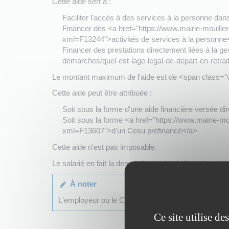
Cette aide sert à :
Faciliter l'accès à des services à la personne dans
Financer des <a href="https://www.mairie-mouillero
xml=F13244">activités de services à la personne<
Financer des prestations directement liées à la ges
demarches/quel-est-lage-legal-de-depart-en-ret
Le montant maximum de l'aide est de <span class="
Cette aide peut être attribuée :
Soit sous la forme d'une aide financière versée di
Soit sous la forme <a href="https://www.mairie-moui
xml=F13607">d'un Cesu préfinancé</a>
Cette aide n'est pas imposable.
Le salarié en fait la demande auprès de l'employeur
À noter
L'employeur ou le CSE <span class="miseenevidence
Ce site utilise d