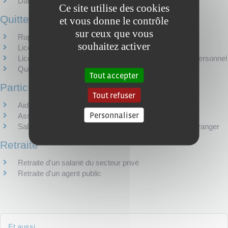
Dans la fonction publique
Ce site utilise des cookies
Quitter son emploi
et vous donne le contrôle
sur ceux que vous
Rupture du contrat de travail dans le secteur privé
souhaitez activer
Licenciement économique
Licenciement d'un salarié du secteur privé pour motif personnel
Quitter la fonction publique
Tout accepter
Particulier employeur
Tout refuser
Aide à domicile (services à la personne)
Personnaliser
Assistante maternelle
Salarié au pair, jeune au pair et stagiaire aide familial étranger
Retraite
Retraite d'un salarié du secteur privé
Retraite d'un agent public
Et aussi