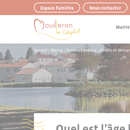
Panneau de gestion des cookies
Espace Familles
Nous contacter
Mairie
Accueil
>
Mairie
>
Services publics
>
Droits et déma
Quel est l’âge 