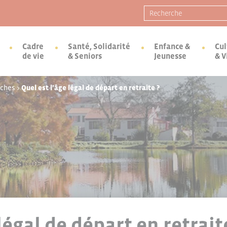
Recherche pour :
Cadre
Santé, Solidarité
Enfance &
Cul
de vie
& Seniors
Jeunesse
& V
rches
>
Quel est l’âge légal de départ en retraite ?
légal de départ en retrait