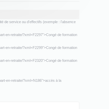
 de service ou d'effectifs (exemple : l'absence
depart-en-retraite/?xml=F2297">Congé de formation
depart-en-retraite/?xml=F2299">Congé de formation
depart-en-retraite/?xml=F2320">Congé de formation
epart-en-retraite/?xml=N186">accès à la