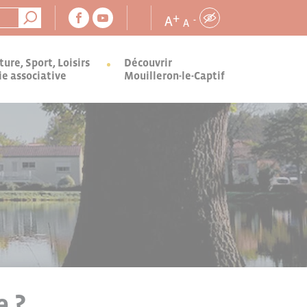
+
A
-
A
ture, Sport, Loisirs
Découvrir
ie associative
Mouilleron-le-Captif
e ?