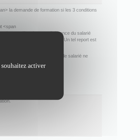
> la demande de formation si les 3 conditions
ut <span
t le cas s'il estime que l'absence du salarié
et à la marche de l'entreprise. Un tel report est
aximale</span> de 9 mois.
refuser</span> la demande si le salarié ne
d' absence.
 souhaitez activer
ation.