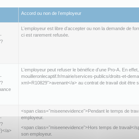
Accord ou non de l'employeur
L'employeur est libre d'accepter ou non la demande de form
-
ci est rarement refusée.
/?
L'employeur peut refuser le bénéfice d'une Pro-A. En effet
-
mouilleronlecaptif.fr/mairie/services-publics/droits-et-dema
/?
xml=R10829">avenant</a> au contrat de travail doit être s
nance
<span class="miseenevidence">Pendant le temps de travail<
-
employeur.
/?
<span class="miseenevidence">Hors temps de travail</spa
F)</a>
son employeur.