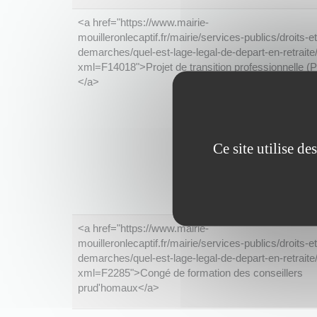
<a href="https://www.mairie-
mouilleronlecaptif.fr/mairie/services-publics/droits-et
demarches/quel-est-lage-legal-de-depart-en-retraite
xml=F14018">Projet de transition professionnelle (P
</a>
Ce site utilise d
<a href="https://www.mairie-
mouilleronlecaptif.fr/mairie/services-publics/droits-et
demarches/quel-est-lage-legal-de-depart-en-retraite
xml=F2285">Congé de formation des conseillers
prud'homaux</a>