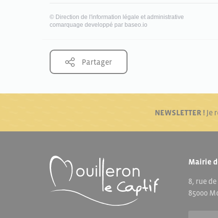
©
Direction de l'information légale et administrative
comarquage developpé par
baseo.io
Partager
NEWSLETTER !
Je 
Mairie d
8, rue de
85000 Mo