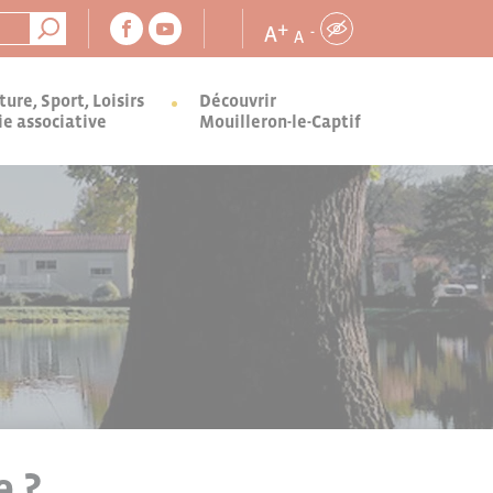
+
A
-
A
ture, Sport, Loisirs
Découvrir
ie associative
Mouilleron-le-Captif
e ?