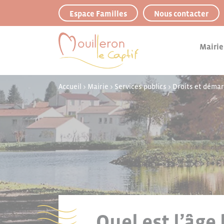
Panneau de gestion des cookies
Espace Familles
Nous contacter
Mairie
Accueil
>
Mairie
>
Services publics
>
Droits et déma
Quel est l’âge 