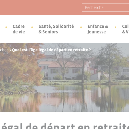
Recherche pour :
Cadre
Santé, Solidarité
Enfance &
Cul
de vie
& Seniors
Jeunesse
& V
rches
>
Quel est l’âge légal de départ en retraite ?
légal de départ en retrait