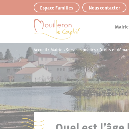
Panneau de gestion des cookies
Espace Familles
Nous contacter
Mairie
Accueil
>
Mairie
>
Services publics
>
Droits et déma
Quel est l’âge 