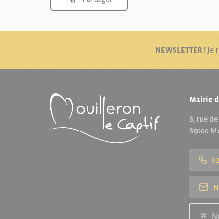
NEWSLETTER !
Je 
Mairie d
8, rue de
85000 Mo
02
N
N