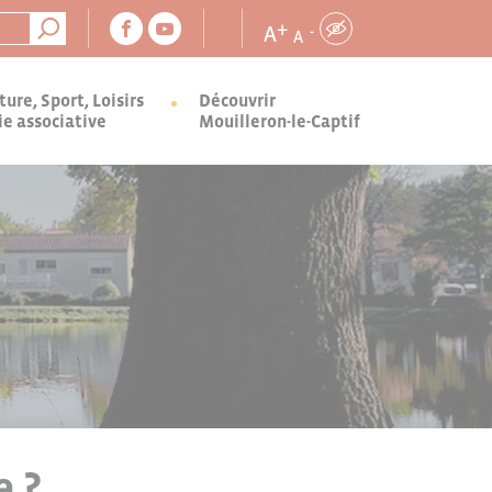
+
A
-
A
ture, Sport, Loisirs
Découvrir
ie associative
Mouilleron-le-Captif
e ?