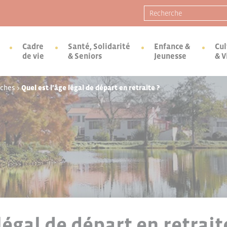
Recherche pour :
Cadre
Santé, Solidarité
Enfance &
Cul
de vie
& Seniors
Jeunesse
& V
rches
>
Quel est l’âge légal de départ en retraite ?
légal de départ en retrait