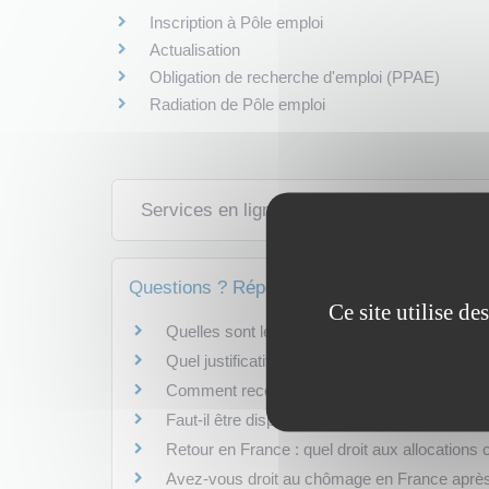
Inscription à Pôle emploi
Actualisation
Obligation de recherche d'emploi (PPAE)
Radiation de Pôle emploi
Services en ligne et formulaires
Questions ? Réponses !
Ce site utilise d
Quelles sont les catégories de demandeurs d
Quel justificatif fournir pour s'inscrire à Pôle 
Comment recourir au Médiateur de Pôle empl
Faut-il être disponible pour s'inscrire à Pôle e
Retour en France : quel droit aux allocation
Avez-vous droit au chômage en France après