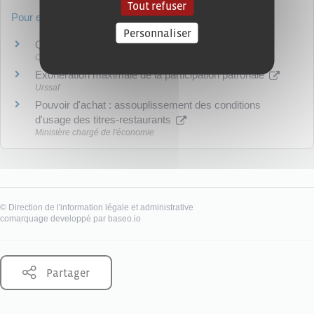
Tout refuser
Pour en savoir plus
Personnaliser
Questions-réponses sur les titres-restaurant
Commission nationale des titres-restaurant (CNTR)
Exonération maximale de la participation patronale
Urssaf
Pouvoir d'achat : assouplissement des conditions
d'usage des titres-restaurants
Ministère chargé de l'économie
©
Direction de l'information légale et administrative
comarquage developpé par
baseo.io
Partager