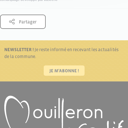
Partager
NEWSLETTER !
Je reste informé en recevant les actualités
de la commune.
JE M'ABONNE !