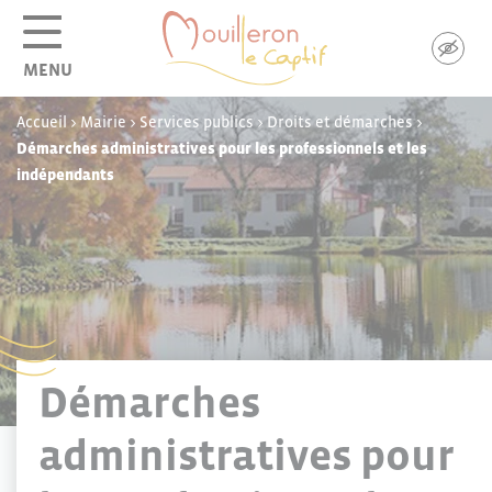
Panneau de gestion des cookies
MENU
Accueil
>
Mairie
>
Services publics
>
Droits et démarches
>
Démarches administratives pour les professionnels et les
indépendants
Démarches
administratives pour