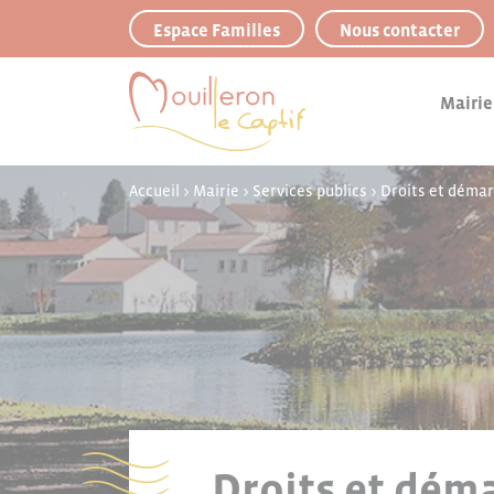
Panneau de gestion des cookies
Espace Familles
Nous contacter
Mairie
Accueil
>
Mairie
>
Services publics
>
Droits et déma
Droits et déma