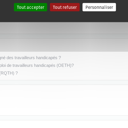
Tout accepter
Tout refuser
Personnaliser
gné des travailleurs handicapés ?
emploi de travailleurs handicapés (OETH)?
 (RQTH) ?