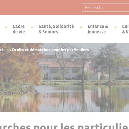
Recherche pour :
Cadre
Santé, Solidarité
Enfance &
Cul
de vie
& Seniors
Jeunesse
& V
rches
>
Droits et démarches pour les particuliers
rches pour les particulie