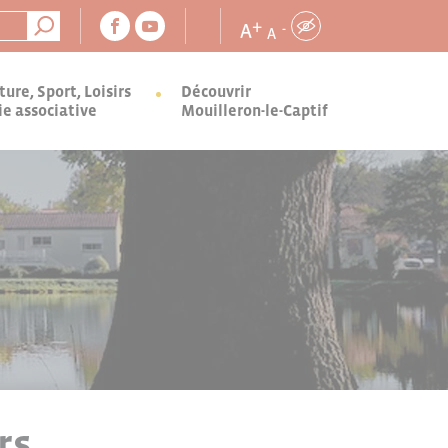
+
A
-
A
ture, Sport, Loisirs
Découvrir
ie associative
Mouilleron-le-Captif
rs