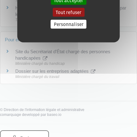
Tout accepter
Travail - Formation
Handicap : travail en établissement et service d'aide par
Tout refuser
le travail (Ésat)
Travail - Formation
Personnaliser
Pour en savoir plus
Site du Secrétariat d'État chargé des personnes
handicapées
Ministère chargé du handicap
Dossier sur les entreprises adaptées
Ministère chargé du travail
©
Direction de l'information légale et administrative
comarquage developpé par
baseo.io