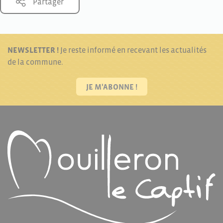
Partager
NEWSLETTER !
Je reste informé en recevant les actualités
de la commune.
JE M'ABONNE !